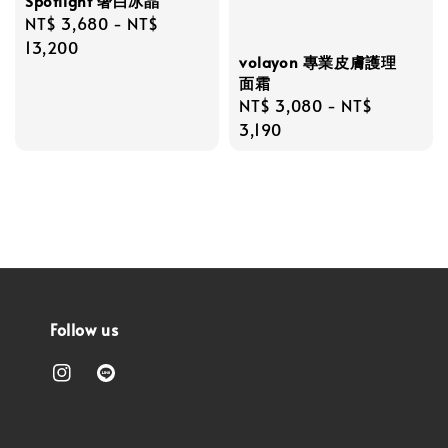
Spotlight 奢白冰晶
Regular
NT$ 3,680
-
NT$
price
13,200
volayon 專業皮膚護理
面霜
Regular
NT$ 3,080
-
NT$
price
3,190
Follow us