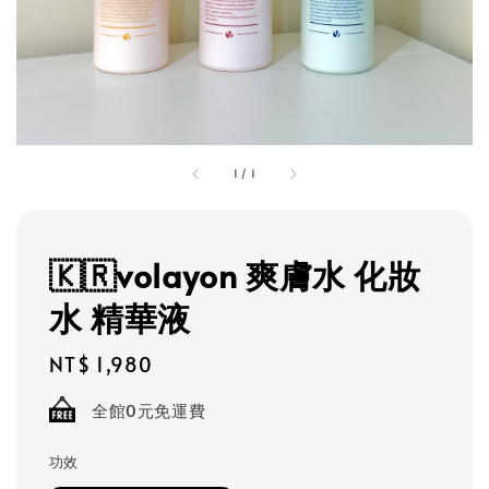
1
/
1
🇰🇷volayon 爽膚水 化妝
水 精華液
Regular
NT$ 1,980
price
全館0元免運費
功效