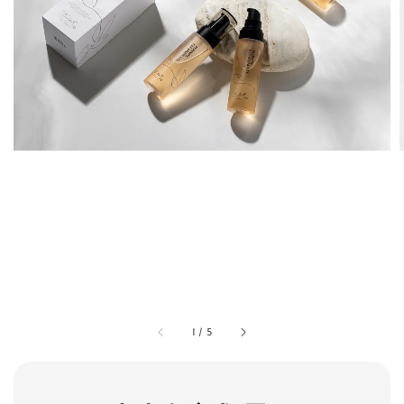
1
/
5