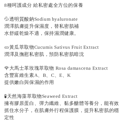
8種呵護成分 給私密處全方位的保養
💦透明質酸鈉Sodium hyaluronate
潤澤肌膚提升保濕度，替私密肌補
水舒緩乾燥不適，保持濕潤健康。
🥒黃瓜萃取物Cucumis Sativus Fruit Extract
潤澤及撫慰私密肌，預防私密肌暗沈
🌹大馬士革玫瑰萃取物 Rosa damascena Extract
含豐富維生素A、B、C、E、K
提供嫩白與保濕的作用
🧪天然海藻萃取物Seaweed Extract
擁有膠原蛋白、彈力纖維、黏多醣體等養分，能有效
抓住水分子，在肌膚外行程保護膜，提升私密肌的穩
定性