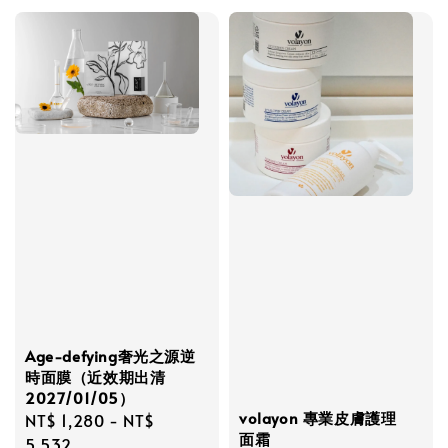
Age-defying奢光之源逆
時面膜（近效期出清
2027/01/05）
volayon 專業皮膚護理
Regular
NT$ 1,280
-
NT$
面霜
price
5,532