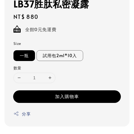
LB37胜肽私密凝露
Regular
NT$ 880
price
全館0元免運費
Size
一瓶
試用包2ml*10入
數量
加入購物車
分享