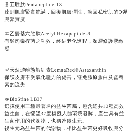
🧬五胜肽Pentapeptide-18
達到肌膚緊實飽滿，回復肌膚彈性，喚回私密肌的Q彈
與緊實度
🦠乙醯基六胜肽Acetyl Hexapeptide-8
有類肉毒桿菌之功效，終結老化進程，深層修護緊緻
感
🦐天然游離態蝦紅素LemnaRed®Astaxanthin
保護皮膚不受氧化壓力的傷害，避免膠原蛋白及營養
素的流失
🧫BioStine LB37
選擇使用三種最著名的益生菌屬，包含總共12種高效
益生菌，在恆溫37度模擬人體環境發酵，產生具有益
生菌作用的代謝物，也稱為後生元。
後生元為益生菌的代謝物，相比益生菌更好吸收與分