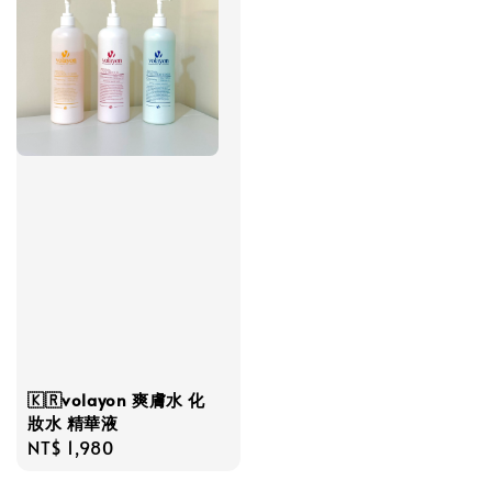
🇰🇷volayon 爽膚水 化
妝水 精華液
Regular
NT$ 1,980
price