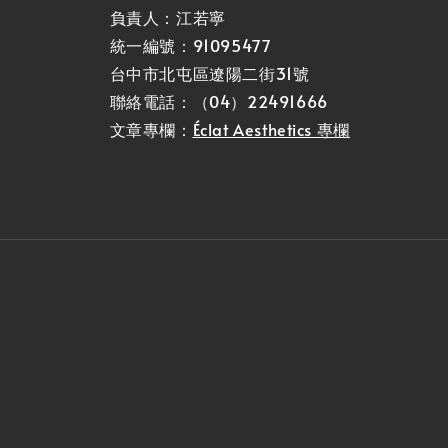
負責人：江若寧
統一編號：91095477
台中市北屯區遼陽二街31號
聯絡電話：（04）22491666
文章專欄：
Éclat Aesthetics 專欄